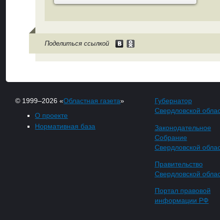
Поделиться ссылкой
© 1999–2026 «
Областная газета
»
Губернатор
Свердловской обла
О проекте
Нормативная база
Законодательное
Собрание
Свердловской обла
Правительство
Свердловской обла
Портал правовой
информации РФ