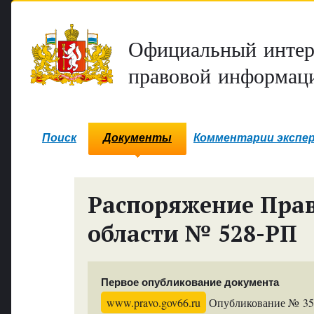
Официальный интер
правовой информаци
Поиск
Документы
Комментарии экспе
Распоряжение Прав
области № 528-РП
Первое опубликование документа
www.pravo.gov66.ru
Опубликование № 3591