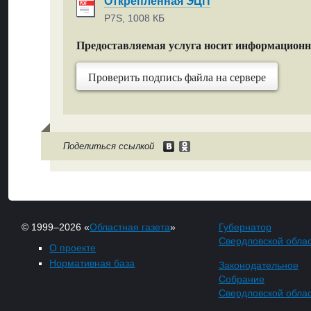
Открепленная ЭЦП
P7S, 1008 КБ
Предоставляемая услуга носит информацион
Проверить подпись файла на сервере
Поделиться ссылкой
© 1999–2026 «
Областная газета
»
Губернатор
Свердловской обла
О проекте
Нормативная база
Законодательное
Собрание
Свердловской обла