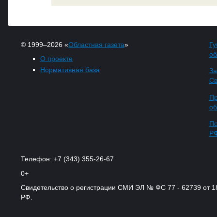
© 1999–2026 «
Областная газета
»
Гу
об
О проекте
Нормативная база
За
Св
Пр
об
По
Р
Телефон: +7 (343) 355-26-67
0+
Свидетельство о регистрации СМИ ЭЛ № ФС 77 - 62739 от 
РФ.