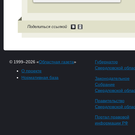
Поделиться ссылкой
© 1999–2026 «
Областная газета
»
Губернатор
Свердловской обла
О проекте
Нормативная база
Законодательное
Собрание
Свердловской обла
Правительство
Свердловской обла
Портал правовой
информации РФ