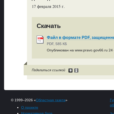
17 февраля 2015 г.
Скачать
Файл в формате PDF, защищен
PDF, 585 КБ
Опубликован на www.pravo.gov66.ru 24 
Поделиться ссылкой
© 1999–2026 «
Областная газета
»
Гу
об
О проекте
Нормативная база
За