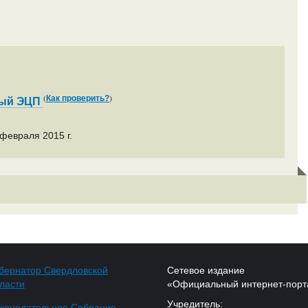
(
)
Как проверить?
ный ЭЦП
февраля 2015 г.
бернатор Свердловской
Сетевое издание
ласти
«Официальный интернет-порт
Учредитель:
конодательное Собрание