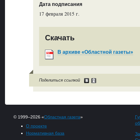
Дата подписания
17 февраля 2015 г.
Скачать
В архиве «Областной газеты»
Поделиться ссылкой
© 1999–2026 «
Областная газета
»
Гу
об
О проекте
Нормативная база
За