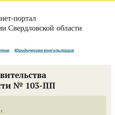
нет-портал
и Свердловской области
ртов
Юридическая консультация
вительства
сти № 103-ПП
г.