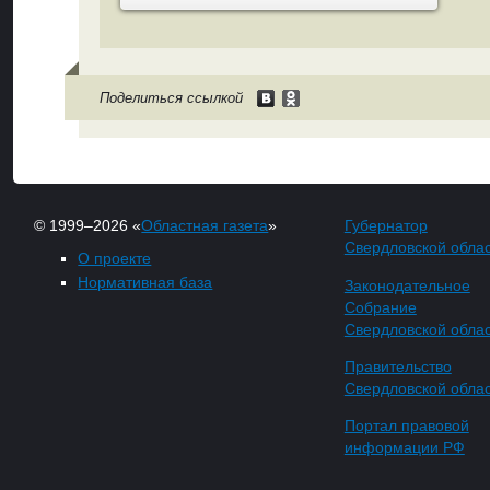
Поделиться ссылкой
© 1999–2026 «
Областная газета
»
Губернатор
Свердловской обла
О проекте
Нормативная база
Законодательное
Собрание
Свердловской обла
Правительство
Свердловской обла
Портал правовой
информации РФ