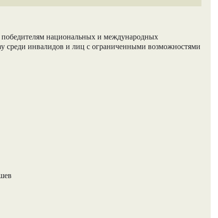
и победителям национальных и международных
ву среди инвалидов и лиц с ограниченными возможностями
ашев