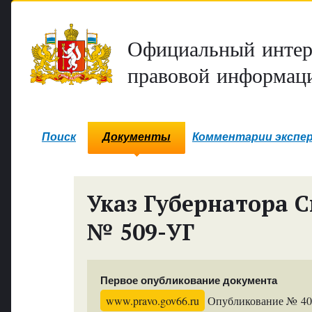
Официальный интер
правовой информаци
Поиск
Документы
Комментарии экспе
Указ Губернатора С
№ 509-УГ
Первое опубликование документа
www.pravo.gov66.ru
Опубликование № 4068