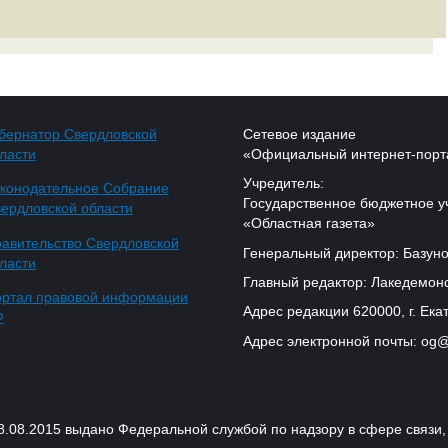
бернатор Свердловской
Сетевое издание
ласти
«Официальный интернет-порт
Учредитель:
конодательное Собрание
Государственное бюджетное у
ердловской области
«Областная газета»
авительство Свердловской
Генеральный директор: Базуно
ласти
Главный редактор: Лакедемонс
ртал правовой информации
Адрес редакции 620000, г. Екат
Ф
Адрес электронной почты: og@
18.08.2015 выдано Федеральной службой по надзору в сфере связ