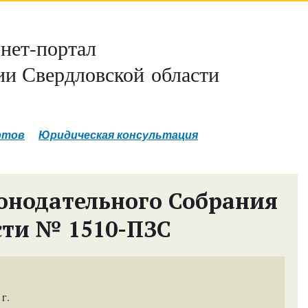
нет-портал
и Свердловской области
ртов
Юридическая консультация
онодательного Собрания
сти № 1510-ПЗС
г.