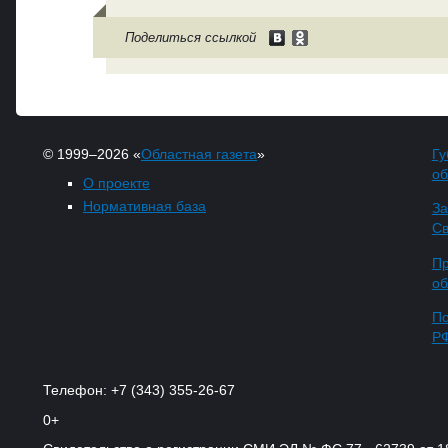
Поделиться ссылкой
© 1999–2026 «
Областная газета
»
Гу
об
О проекте
Нормативная база
За
Св
Пр
об
По
Р
Телефон: +7 (343) 355-26-67
0+