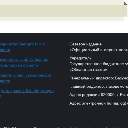
бернатор Свердловской
Сетевое издание
ласти
«Официальный интернет-порт
Учредитель:
конодательное Собрание
Государственное бюджетное у
ердловской области
«Областная газета»
авительство Свердловской
Генеральный директор: Базуно
ласти
Главный редактор: Лакедемонс
ртал правовой информации
Адрес редакции 620000, г. Екат
Ф
Адрес электронной почты: og@