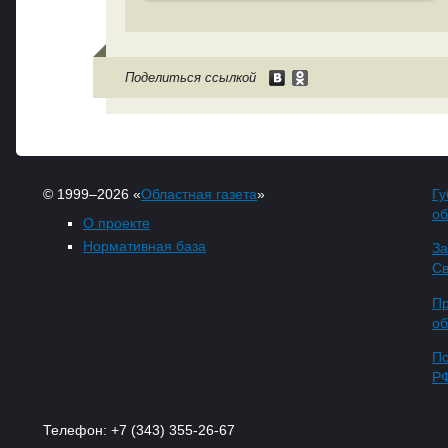
Поделиться ссылкой
© 1999–2026 «
Областная газета
»
Гу
об
О проекте
Нормативная база
За
Св
Пр
об
По
Р
Телефон: +7 (343) 355-26-67