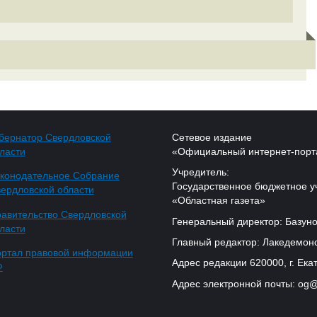
бернатор Свердловской
Сетевое издание
ласти
«Официальный интернет-порт
Учредитель:
конодательное Собрание
Государственное бюджетное у
ердловской области
«Областная газета»
авительство Свердловской
Генеральный директор: Базуно
ласти
Главный редактор: Лакедемонс
ртал правовой информации
Адрес редакции 620000, г. Екат
Ф
Адрес электронной почты: og@