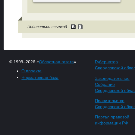
Поделиться ссылкой
© 1999–2026 «
Областная газета
»
Губернатор
Свердловской обла
О проекте
Нормативная база
Законодательное
Собрание
Свердловской обла
Правительство
Свердловской обла
Портал правовой
информации РФ