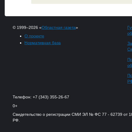
© 1999–2026 «
Областная газета
»
Гу
об
О проекте
Нормативная база
За
Св
Пр
об
По
Р
Телефон: +7 (343) 355-26-67
0+
Свидетельство о регистрации СМИ ЭЛ № ФС 77 - 62739 от 
РФ.