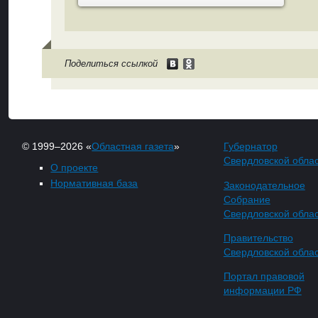
Поделиться ссылкой
© 1999–2026 «
Областная газета
»
Губернатор
Свердловской обла
О проекте
Нормативная база
Законодательное
Собрание
Свердловской обла
Правительство
Свердловской обла
Портал правовой
информации РФ