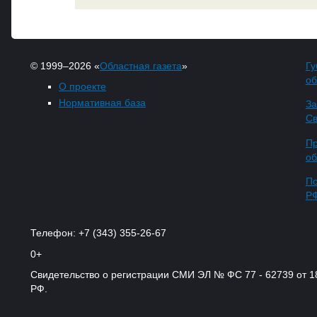
© 1999–2026 «
Областная газета
»
Гу
об
О проекте
Нормативная база
За
Св
Пр
об
По
Р
Телефон: +7 (343) 355-26-67
0+
Свидетельство о регистрации СМИ ЭЛ № ФС 77 - 62739 от 
РФ.