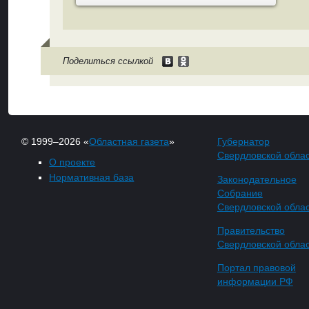
Поделиться ссылкой
© 1999–2026 «
Областная газета
»
Губернатор
Свердловской обла
О проекте
Нормативная база
Законодательное
Собрание
Свердловской обла
Правительство
Свердловской обла
Портал правовой
информации РФ