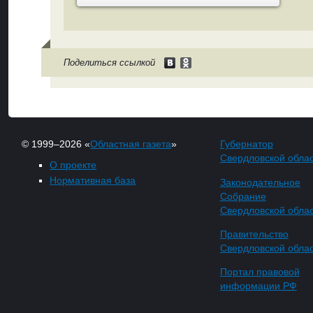
Поделиться ссылкой
© 1999–2026 «
Областная газета
»
Губернатор
Свердловской обла
О проекте
Нормативная база
Законодательное
Собрание
Свердловской обла
Правительство
Свердловской обла
Портал правовой
информации РФ