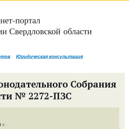
нет-портал
и Свердловской области
ртов
Юридическая консультация
онодательного Собрания
сти № 2272-ПЗС
 г.