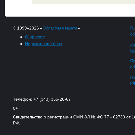
© 1999–2026 «
Областная газета
»
Гу
об
О проекте
Нормативная база
За
Св
Пр
об
По
Р
Телефон: +7 (343) 355-26-67
0+
Свидетельство о регистрации СМИ ЭЛ № ФС 77 - 62739 от 
РФ.