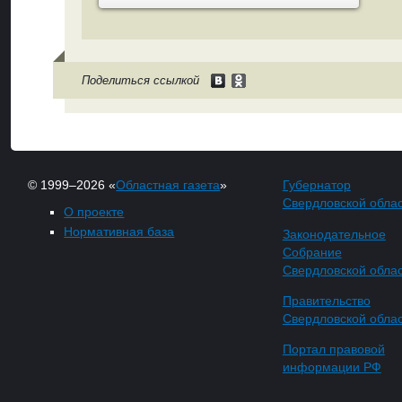
Поделиться ссылкой
© 1999–2026 «
Областная газета
»
Губернатор
Свердловской обла
О проекте
Нормативная база
Законодательное
Собрание
Свердловской обла
Правительство
Свердловской обла
Портал правовой
информации РФ