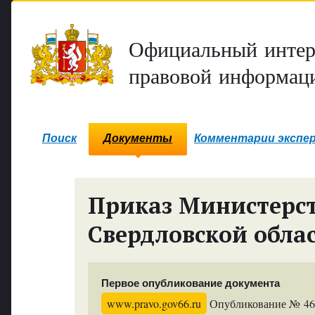
Официальный интер
правовой информаци
Поиск
Документы
Комментарии экспе
Приказ Министерс
Свердловской обла
Первое опубликование документа
www.pravo.gov66.ru
Опубликование № 4602