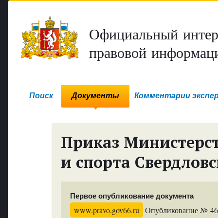
Официальный интер
правовой информаци
Поиск
Документы
Комментарии экспе
Приказ Министерст
и спорта Свердловс
Первое опубликование документа
www.pravo.gov66.ru
Опубликование № 4603