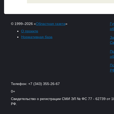
© 1999–2026 «
Областная газета
»
Гу
об
О проекте
Нормативная база
За
Св
Пр
об
По
Р
Телефон: +7 (343) 355-26-67
0+
Свидетельство о регистрации СМИ ЭЛ № ФС 77 - 62739 от 
РФ.