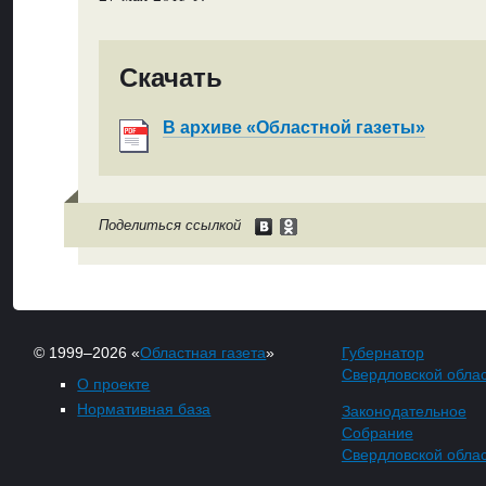
Скачать
В архиве «Областной газеты»
Поделиться ссылкой
© 1999–2026 «
Областная газета
»
Губернатор
Свердловской обла
О проекте
Нормативная база
Законодательное
Собрание
Свердловской обла