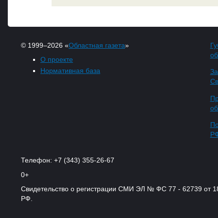
© 1999–2026 «
Областная газета
»
Гу
об
О проекте
Нормативная база
За
Св
Пр
об
По
Р
Телефон: +7 (343) 355-26-67
0+
Свидетельство о регистрации СМИ ЭЛ № ФС 77 - 62739 от 
РФ.