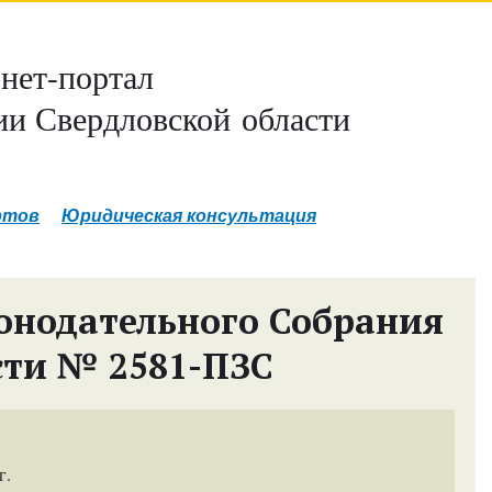
нет-портал
и Свердловской области
ртов
Юридическая консультация
онодательного Собрания
сти № 2581-ПЗС
г.