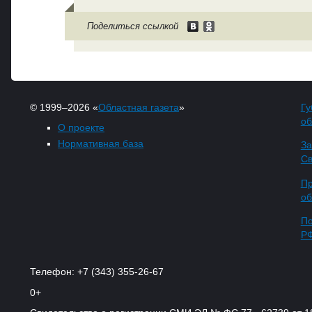
Поделиться ссылкой
© 1999–2026 «
Областная газета
»
Гу
об
О проекте
Нормативная база
За
Св
Пр
об
По
Р
Телефон: +7 (343) 355-26-67
0+