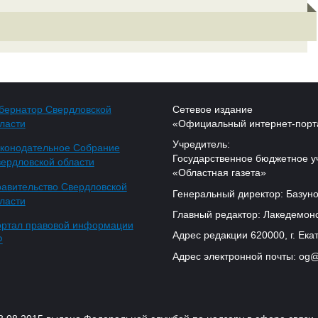
бернатор Свердловской
Сетевое издание
ласти
«Официальный интернет-порт
Учредитель:
конодательное Собрание
Государственное бюджетное у
ердловской области
«Областная газета»
авительство Свердловской
Генеральный директор: Базуно
ласти
Главный редактор: Лакедемонс
ртал правовой информации
Адрес редакции 620000, г. Екат
Ф
Адрес электронной почты: og@