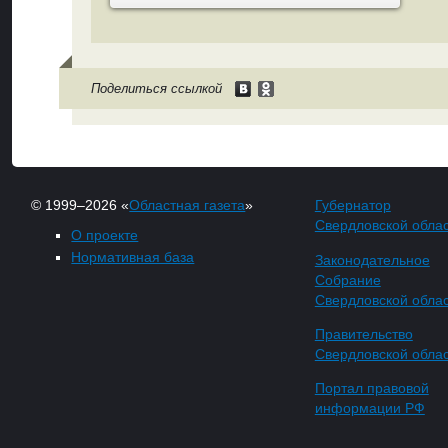
Поделиться ссылкой
© 1999–2026 «
Областная газета
»
Губернатор
Свердловской обла
О проекте
Нормативная база
Законодательное
Собрание
Свердловской обла
Правительство
Свердловской обла
Портал правовой
информации РФ