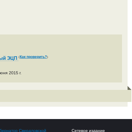
(
)
Как проверить?
ный ЭЦП
юня 2015 г.
бернатор Свердловской
Сетевое издание