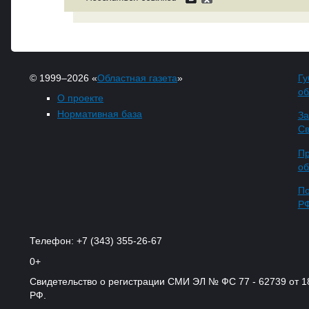
© 1999–2026 «
Областная газета
»
Гу
об
О проекте
Нормативная база
За
Св
Пр
об
По
Р
Телефон: +7 (343) 355-26-67
0+
Свидетельство о регистрации СМИ ЭЛ № ФС 77 - 62739 от 
РФ.