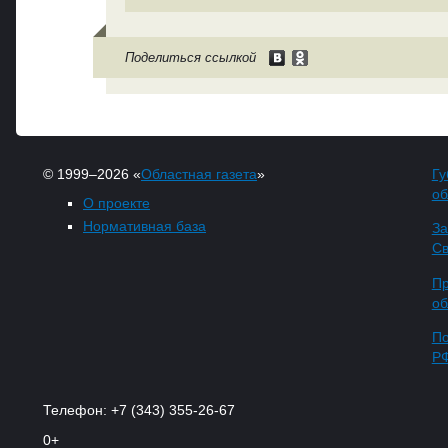
Поделиться ссылкой
© 1999–2026 «
Областная газета
»
Гу
об
О проекте
Нормативная база
За
Св
Пр
об
По
Р
Телефон: +7 (343) 355-26-67
0+