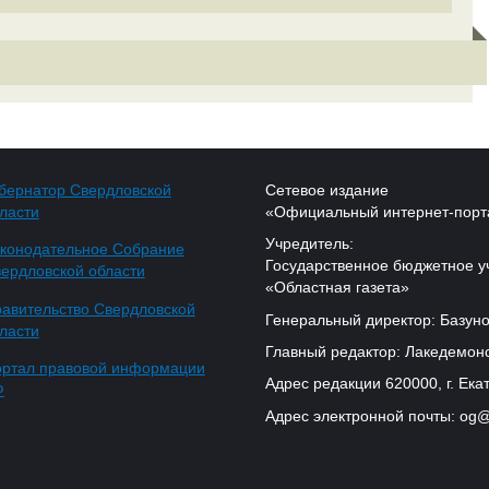
бернатор Свердловской
Сетевое издание
ласти
«Официальный интернет-порт
Учредитель:
конодательное Собрание
Государственное бюджетное у
ердловской области
«Областная газета»
авительство Свердловской
Генеральный директор: Базуно
ласти
Главный редактор: Лакедемонс
ртал правовой информации
Адрес редакции 620000, г. Екат
Ф
Адрес электронной почты: og@