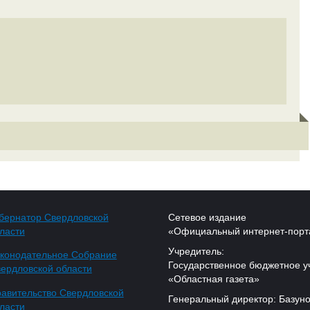
бернатор Свердловской
Сетевое издание
ласти
«Официальный интернет-порт
Учредитель:
конодательное Собрание
Государственное бюджетное у
ердловской области
«Областная газета»
авительство Свердловской
Генеральный директор: Базуно
ласти