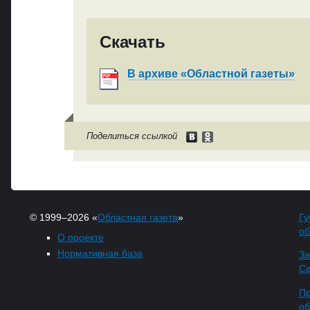
Скачать
В архиве «Областной газеты»
Поделиться ссылкой
© 1999–2026 «
Областная газета
»
Гу
об
О проекте
Нормативная база
За
Св
Пр
об