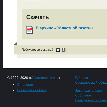
Скачать
В архиве «Областной газеты»
Поделиться ссылкой
© 1999–2026 «
Областная газета
»
Губернатор
Свердловской обла
О проекте
Нормативная база
Законодательное
Собрание
Свердловской обла