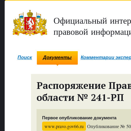
Официальный интер
правовой информаци
Поиск
Документы
Комментарии экспе
Распоряжение Прав
области № 241-РП
Первое опубликование документа
www.pravo.gov66.ru
Опубликование № 5013