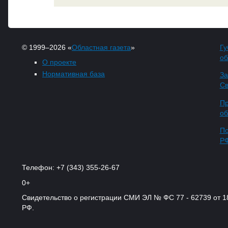
© 1999–2026 «
Областная газета
»
Гу
об
О проекте
Нормативная база
За
Св
Пр
об
По
Р
Телефон: +7 (343) 355-26-67
0+
Свидетельство о регистрации СМИ ЭЛ № ФС 77 - 62739 от 
РФ.