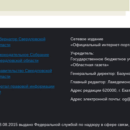
бернатор Свердловской
Сетевое издание
ласти
«Официальный интернет-порт
Учредитель:
конодательное Собрание
Государственное бюджетное у
ердловской области
«Областная газета»
авительство Свердловской
Генеральный директор: Базуно
ласти
Главный редактор: Лакедемонс
ртал правовой информации
Адрес редакции 620000, г. Екат
Ф
Адрес электронной почты: og@
18.08.2015 выдано Федеральной службой по надзору в сфере связ