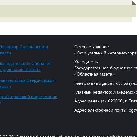
бернатор Свердловской
Сетевое издание
ласти
«Официальный интернет-порт
Учредитель:
конодательное Собрание
Государственное бюджетное у
ердловской области
«Областная газета»
авительство Свердловской
Генеральный директор: Базуно
ласти
Главный редактор: Лакедемонс
ртал правовой информации
Адрес редакции 620000, г. Екат
Ф
Адрес электронной почты: og@
18.08.2015 выдано Федеральной службой по надзору в сфере связ