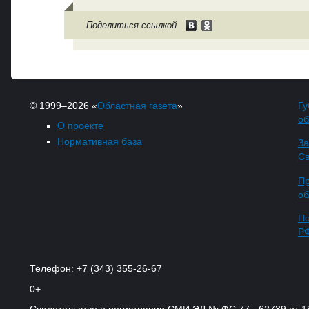
Поделиться ссылкой
© 1999–2026 «
Областная газета
»
Гу
об
О проекте
Нормативная база
За
Св
Пр
об
По
Р
Телефон: +7 (343) 355-26-67
0+
Свидетельство о регистрации СМИ ЭЛ № ФС 77 - 62739 от 