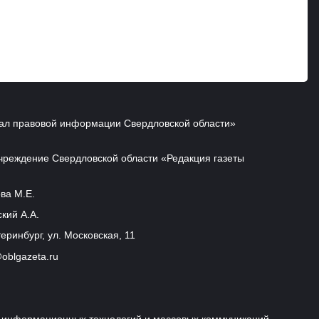
ал правовой информации Свердловской области»
чреждение Свердловской области «Редакция газеты
ва М.Е.
кий А.А.
еринбург, ул. Московская, 11
oblgazeta.ru
и, информационных технологий и массовых коммуникаций