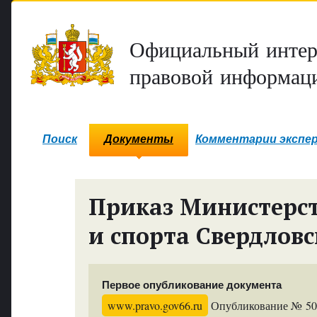
Официальный интер
правовой информаци
Поиск
Документы
Комментарии экспе
Приказ Министерст
и спорта Свердловс
Первое опубликование документа
www.pravo.gov66.ru
Опубликование № 5016