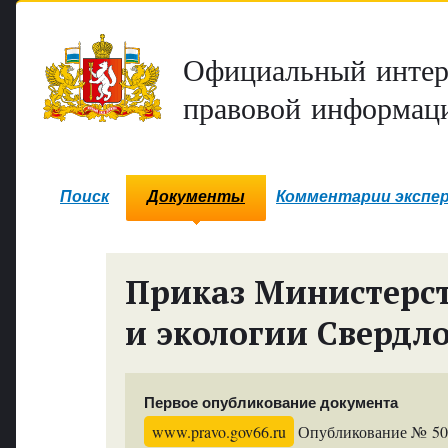
Официальный интер
правовой информаци
Поиск
Документы
Комментарии экспе
Приказ Министерст
и экологии Свердл
Первое опубликование документа
www.pravo.gov66.ru
Опубликование № 502