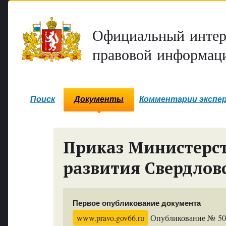
Официальный интер
правовой информаци
Поиск
Документы
Комментарии экспе
Приказ Министерст
развития Свердлов
Первое опубликование документа
www.pravo.gov66.ru
Опубликование № 504