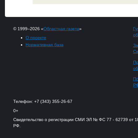
© 1999–2026 «
Областная газета
»
Гу
об
О проекте
Нормативная база
За
Св
Пр
об
По
Р
Телефон: +7 (343) 355-26-67
0+
Свидетельство о регистрации СМИ ЭЛ № ФС 77 - 62739 от 
РФ.