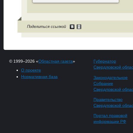
Поделиться ссылкой
© 1999–2026 «
Областная газета
»
Губернатор
Свердловской обла
О проекте
Нормативная база
Законодательное
Собрание
Свердловской обла
Правительство
Свердловской обла
Портал правовой
информации РФ