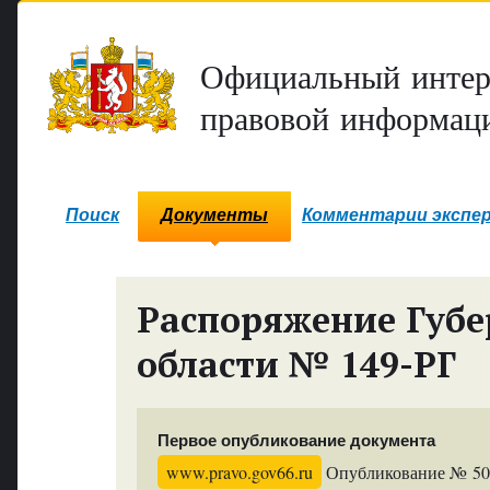
Официальный интер
правовой информаци
Поиск
Документы
Комментарии экспе
Распоряжение Губе
области № 149-РГ
Первое опубликование документа
www.pravo.gov66.ru
Опубликование № 505