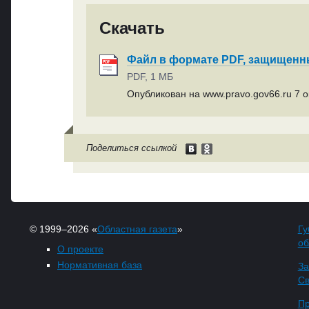
Скачать
Файл в формате PDF, защищен
PDF, 1 МБ
Опубликован на www.pravo.gov66.ru 7 ок
Поделиться ссылкой
© 1999–2026 «
Областная газета
»
Гу
об
О проекте
Нормативная база
За
Св
Пр