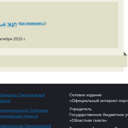
(
)
Как проверить?
ный ЭЦП
тября 2015 г.
бернатор Свердловской
Сетевое издание
ласти
«Официальный интернет-порт
Учредитель:
конодательное Собрание
Государственное бюджетное у
ердловской области
«Областная газета»
авительство Свердловской