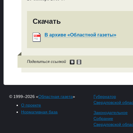
Скачать
В архиве «Областной газеты»
Поделиться ссылкой
© 1999–2026 «
Областная газета
»
Губернатор
Свердловской обла
О проекте
Нормативная база
Законодательное
Собрание
Свердловской обла