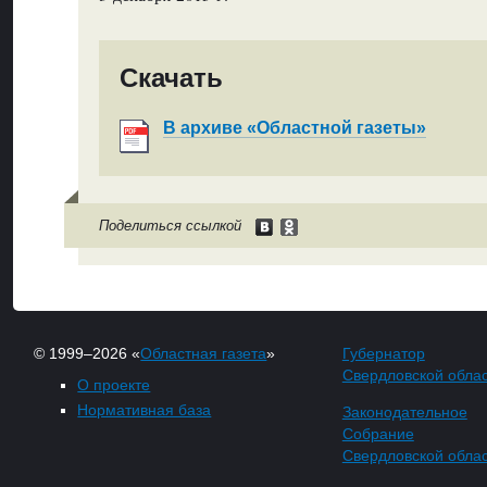
Скачать
В архиве «Областной газеты»
Поделиться ссылкой
© 1999–2026 «
Областная газета
»
Губернатор
Свердловской обла
О проекте
Нормативная база
Законодательное
Собрание
Свердловской обла