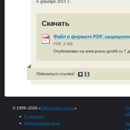
4 декабря 2015 г.
Скачать
Файл в формате PDF, защищен
PDF, 2 МБ
Опубликован на www.pravo.gov66.ru 7 д
Поделиться ссылкой
© 1999–2026 «
Областная газета
»
Гу
об
О проекте
Нормативная база
За
Св