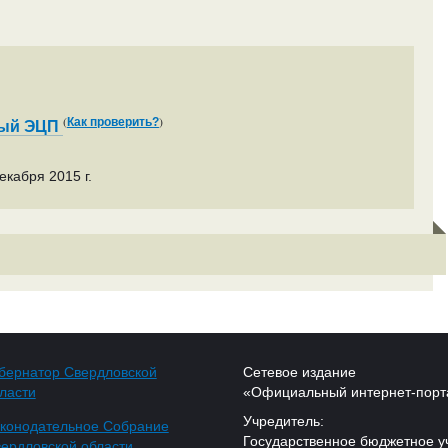
(
)
Как проверить?
ный ЭЦП
екабря 2015 г.
бернатор Свердловской
Сетевое издание
ласти
«Официальный интернет-порт
Учредитель:
конодательное Собрание
Государственное бюджетное у
ердловской области