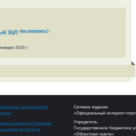
(
)
Как проверить?
ный ЭЦП
января 2016 г.
бернатор Свердловской
Сетевое издание
ласти
«Официальный интернет-порт
Учредитель:
конодательное Собрание
Государственное бюджетное у
ердловской области
«Областная газета»