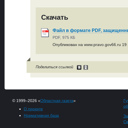
Скачать
Файл в формате PDF, защищен
PDF, 975 КБ
Опубликован на www.pravo.gov66.ru 19 
Поделиться ссылкой
© 1999–2026 «
Областная газета
»
Гу
об
О проекте
Нормативная база
За
Св