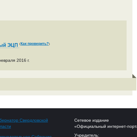
(
)
Как проверить?
ный ЭЦП
евраля 2016 г.
бернатор Свердловской
Сетевое издание
ласти
«Официальный интернет-порт
Учредитель:
конодательное Собрание