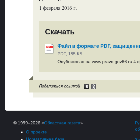
1 февраля 2016 г.
Скачать
Файл в формате PDF, защищен
PDF, 185 КБ
Опубликован на www.pravo.gov66.ru 4 ф
Поделиться ссылкой
© 1999–2026 «
Областная газета
»
Гу
об
О проекте
Нормативная база
За