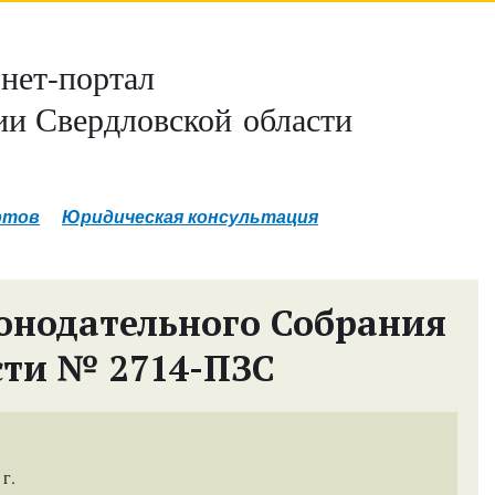
нет-портал
и Свердловской области
ртов
Юридическая консультация
онодательного Собрания
сти № 2714-ПЗС
г.