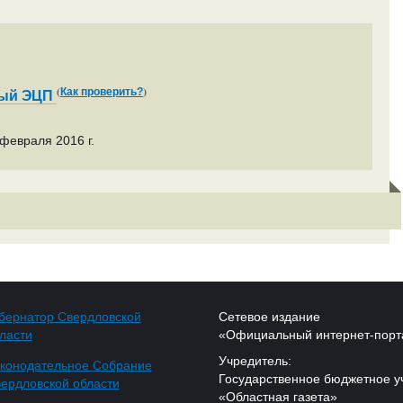
(
)
Как проверить?
ный ЭЦП
февраля 2016 г.
бернатор Свердловской
Сетевое издание
ласти
«Официальный интернет-порт
Учредитель:
конодательное Собрание
Государственное бюджетное у
ердловской области
«Областная газета»