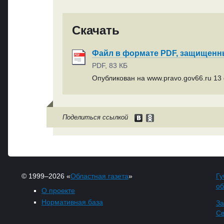
Скачать
Файл в формате PDF, защищен
PDF, 83 КБ
Опубликован на www.pravo.gov66.ru 13 
Поделиться ссылкой
© 1999–2026 «
Областная газета
»
Гу
об
О проекте
Нормативная база
За
Св