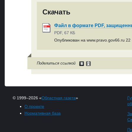
Скачать
Файл в формате PDF, защищен
PDF, 67 КБ
Опубликован на www.pravo.gov66.ru 22 
Поделиться ссылкой
© 1999–2026 «
Областная газета
»
Гу
об
О проекте
Нормативная база
За
Св
Пр