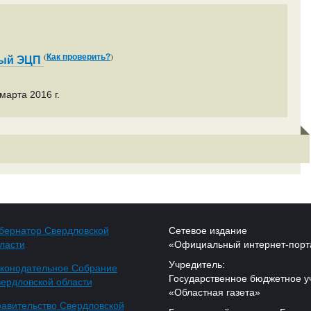
(
)
Как проверить?
ный ЭЦП
марта 2016 г.
бернатор Свердловской
Сетевое издание
ласти
«Официальный интернет-порт
Учредитель:
конодательное Собрание
Государственное бюджетное у
ердловской области
«Областная газета»
авительство Свердловской