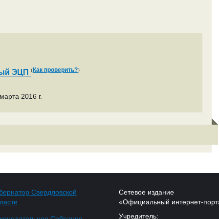
(
)
Как проверить?
ный ЭЦП
марта 2016 г.
бернатор Свердловской
Сетевое издание
ласти
«Официальный интернет-порт
Учредитель:
конодательное Собрание