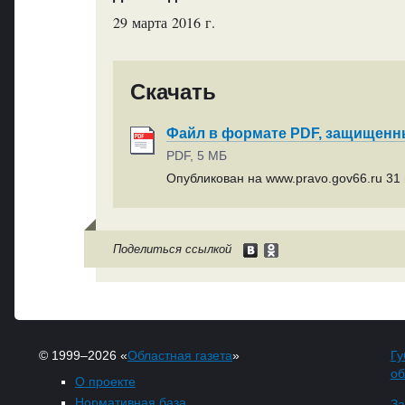
29 марта 2016 г.
Скачать
Файл в формате PDF, защищен
PDF, 5 МБ
Опубликован на www.pravo.gov66.ru 31 
Поделиться ссылкой
© 1999–2026 «
Областная газета
»
Гу
об
О проекте
Нормативная база
За