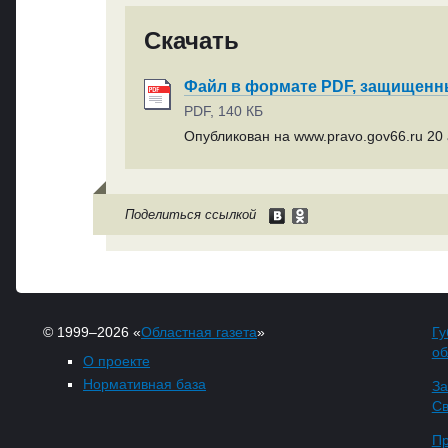
Скачать
Файл в формате PDF, защищен
PDF, 140 КБ
Опубликован на www.pravo.gov66.ru 20 
Поделиться ссылкой
© 1999–2026 «
Областная газета
»
Гу
об
О проекте
Нормативная база
За
Св
Пр