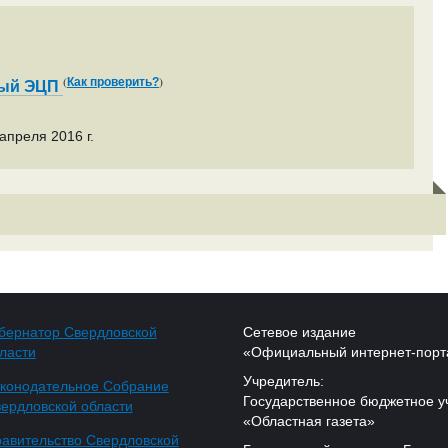
(
)
Как проверить?
ный ЭЦП
апреля 2016 г.
бернатор Свердловской
Сетевое издание
ласти
«Официальный интернет-порт
Учредитель:
конодательное Собрание
Государственное бюджетное у
ердловской области
«Областная газета»
авительство Свердловской