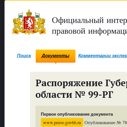
Официальный интер
правовой информаци
Поиск
Документы
Комментарии экспе
Распоряжение Губе
области № 99-РГ
Первое опубликование документа
www.pravo.gov66.ru
Опубликование № 7827